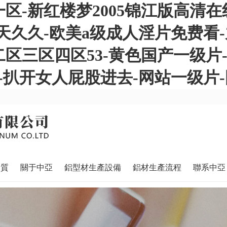
区-新红楼梦2005锦江版高清在
天久久-欧美a级成人淫片免费看
区三区四区53-黄色国产一级片-
扒开女人屁股进去-网站一级片-国产
資質
關于中亞
鋁型材生產設備
鋁材生產流程
聯系中亞