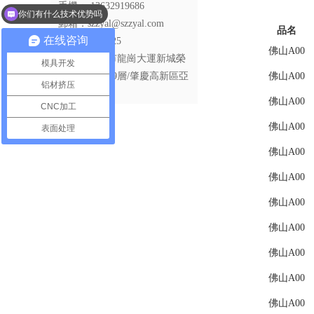
手機： 13632919686
你们有什么技术优势吗
郵箱：szzyal@szzyal.com
我想了解下你们产品？
品名
在线咨询
QQ：29210625
佛山A00
地址：深圳市龍崗大運新城榮
模具开发
超金融大廈19層/肇慶高新區亞
佛山A00
铝材挤压
鋁大街東
佛山A00
CNC加工
佛山A00
表面处理
佛山A00
佛山A00
佛山A00
佛山A00
佛山A00
佛山A00
佛山A00