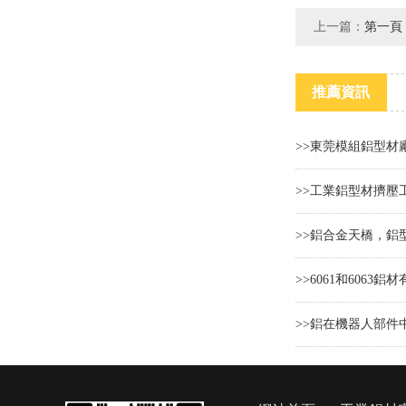
上一篇：
第一頁
推薦資訊
>>東莞模組鋁型材
>>工業鋁型材擠壓
>>鋁合金天橋，鋁
>>6061和6063鋁材有
>>鋁在機器人部件中