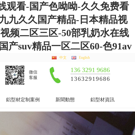
线观看-国产色呦呦-久久免费看
-九九久久国产精品-日本精品视
视频二区三区-50部乳奶水在线
suv精品一区二区60-色91av
中文
English
136 3291 9686
微信
客服
13632919686
鋁型材定制案例
新聞動態
鋁型材資訊